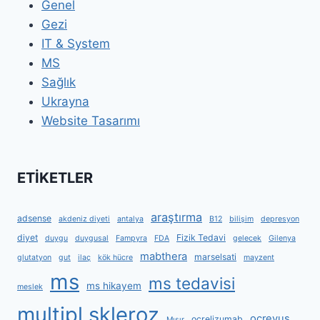
Genel
Gezi
IT & System
MS
Sağlık
Ukrayna
Website Tasarımı
ETİKETLER
araştırma
adsense
akdeniz diyeti
antalya
B12
bilişim
depresyon
diyet
Fizik Tedavi
duygu
duygusal
Fampyra
FDA
gelecek
Gilenya
mabthera
marselsati
glutatyon
gut
ilaç
kök hücre
mayzent
ms
ms tedavisi
ms hikayem
meslek
multipl skleroz
ocrevus
ocrelizumab
Mısır