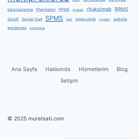
rituksimab
RRMS
para kazanma
Pharmaton
PPMS
prozac
SPMS
Sanofi
Serdar Dağ
tolebrutinib
website
tatil
tysabri
wordpress
yorgunluk
Ana Sayfa
Hakkımda
Hizmetlerim
Blog
İletişim
© 2025 muratsati.com