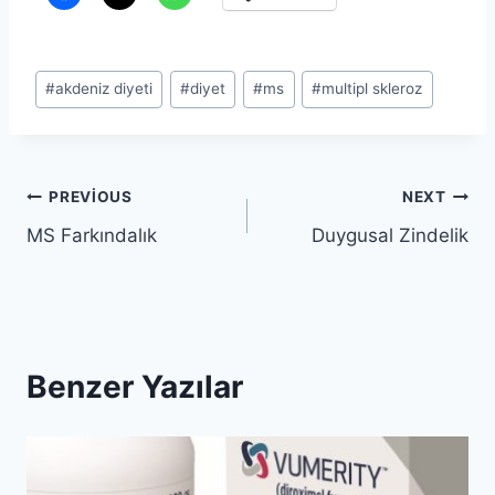
Post
#
akdeniz diyeti
#
diyet
#
ms
#
multipl skleroz
Tags:
Yazı
PREVIOUS
NEXT
MS Farkındalık
Duygusal Zindelik
gezinmesi
Benzer Yazılar