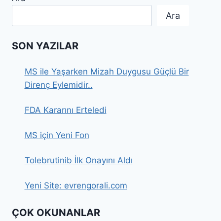
EN
KAZANÇLI
Ara
6
MESLEK
SON YAZILAR
MS ile Yaşarken Mizah Duygusu Güçlü Bir
Direnç Eylemidir..
FDA Kararını Erteledi
MS için Yeni Fon
Tolebrutinib İlk Onayını Aldı
Yeni Site: evrengorali.com
ÇOK OKUNANLAR