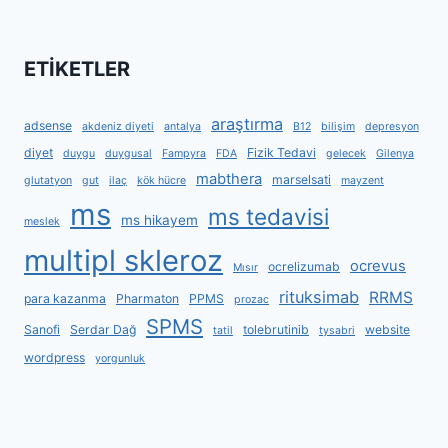
ETİKETLER
araştırma
adsense
akdeniz diyeti
antalya
B12
bilişim
depresyon
diyet
Fizik Tedavi
duygu
duygusal
Fampyra
FDA
gelecek
Gilenya
mabthera
marselsati
glutatyon
gut
ilaç
kök hücre
mayzent
ms
ms tedavisi
ms hikayem
meslek
multipl skleroz
ocrevus
ocrelizumab
Mısır
rituksimab
RRMS
para kazanma
Pharmaton
PPMS
prozac
SPMS
Sanofi
Serdar Dağ
tolebrutinib
website
tatil
tysabri
wordpress
yorgunluk