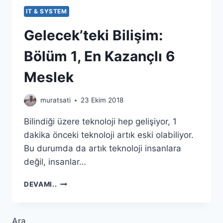
IT & SYSTEM
Gelecek’teki Bilişim:
Bölüm 1, En Kazançlı 6
Meslek
muratsati
23 Ekim 2018
Bilindiği üzere teknoloji hep gelişiyor, 1
dakika önceki teknoloji artık eski olabiliyor.
Bu durumda da artık teknoloji insanlara
değil, insanlar…
GELECEK’TEKI
DEVAMI..
BILIŞIM:
BÖLÜM
1,
Ara