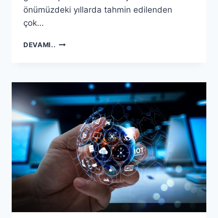
önümüzdeki yıllarda tahmin edilenden
çok…
GELECEK’TEKI
DEVAMI..
BILIŞIM:
BÖLÜM
2,
2019
YILI
IÇIN
EN
IYI
10
STRATEJIK
TAHMIN