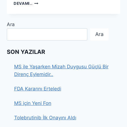
RITUKSUMAB
DEVAMI..
–
BAŞLANGIÇ
Ara
Ara
SON YAZILAR
MS ile Yaşarken Mizah Duygusu Güçlü Bir
Direnç Eylemidir..
FDA Kararını Erteledi
MS için Yeni Fon
Tolebrutinib İlk Onayını Aldı