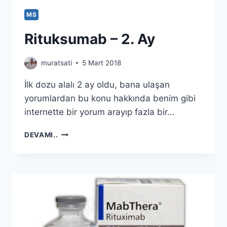
MS
Rituksumab – 2. Ay
muratsati
5 Mart 2018
İlk dozu alalı 2 ay oldu, bana ulaşan
yorumlardan bu konu hakkında benim gibi
internette bir yorum arayıp fazla bir…
RITUKSUMAB
DEVAMI..
–
2.
AY