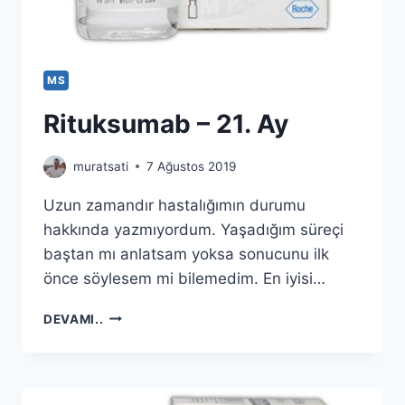
MS
Rituksumab – 21. Ay
muratsati
7 Ağustos 2019
Uzun zamandır hastalığımın durumu
hakkında yazmıyordum. Yaşadığım süreçi
baştan mı anlatsam yoksa sonucunu ilk
önce söylesem mi bilemedim. En iyisi…
RITUKSUMAB
DEVAMI..
–
21.
AY