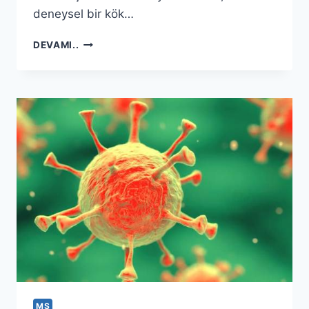
deneysel bir kök…
ARAŞTIRMA:
DEVAMI..
ŞIDDETLI
TEKRARLAYAN
MS
‘TE
KÖK
HÜCRE
TEDAVISI
MS