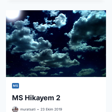
KANINDA
DÜŞÜK
ENFEKSIYONLA
MÜCADELE
EDEN
ANTIKORLAR
MS
MS Hikayem 2
muratsati
23 Ekim 2019