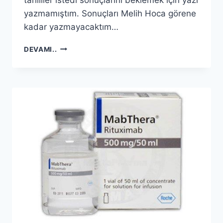
yazmamıştım. Sonuçları Melih Hoca görene
kadar yazmayacaktım…
RITUKSUMAB
DEVAMI..
–
6.
AY