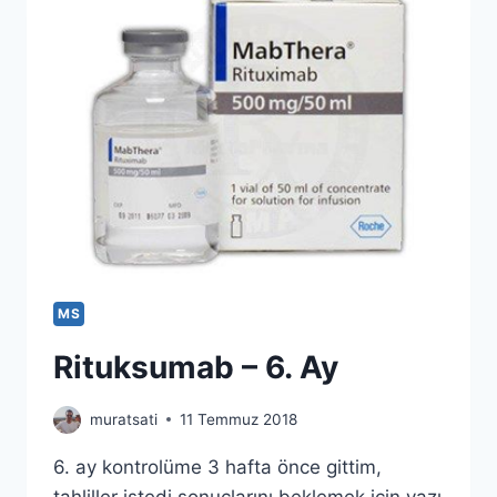
MS
Rituksumab – 6. Ay
muratsati
11 Temmuz 2018
6. ay kontrolüme 3 hafta önce gittim,
tahliller istedi sonuçlarını beklemek için yazı