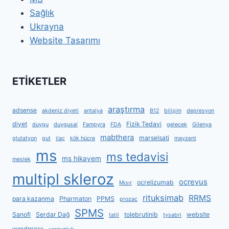
Sağlık
Ukrayna
Website Tasarımı
ETİKETLER
araştırma
adsense
akdeniz diyeti
antalya
B12
bilişim
depresyon
diyet
Fizik Tedavi
duygu
duygusal
Fampyra
FDA
gelecek
Gilenya
mabthera
marselsati
glutatyon
gut
ilaç
kök hücre
mayzent
ms
ms tedavisi
ms hikayem
meslek
multipl skleroz
ocrevus
ocrelizumab
Mısır
rituksimab
RRMS
para kazanma
Pharmaton
PPMS
prozac
SPMS
Sanofi
Serdar Dağ
tolebrutinib
website
tatil
tysabri
wordpress