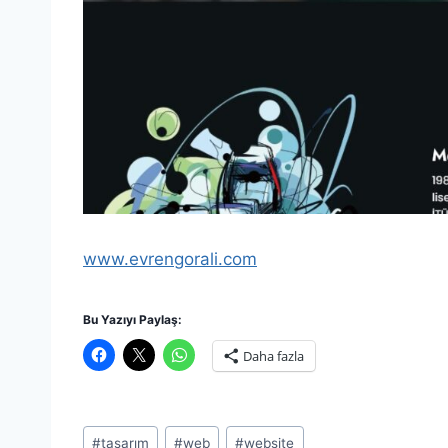
www.evrengorali.com
Bu Yazıyı Paylaş:
Daha fazla
Post
#
tasarım
#
web
#
website