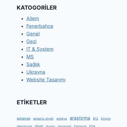
KATOGORİLER
Ailem
Fenerbahçe
Genel
Gezi
IT & System
MS
Sağlık
Ukrayna
Website Tasarımı
ETİKETLER
araştırma
adsense
akdeniz diyeti
antalya
B12
bilişim
diyet
depresyon
duygu
duygusal
Fampyra
FDA