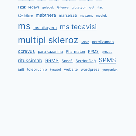
Fizik Tedavi
gelecek
Gilenya
glutatyon
gut
ilaç
mabthera
marselsati
kök hücre
mayzent
meslek
ms
ms tedavisi
ms hikayem
multipl skleroz
ocrelizumab
Mısır
ocrevus
para kazanma
Pharmaton
PPMS
prozac
SPMS
rituksimab
RRMS
Sanofi
Serdar Dağ
tolebrutinib
website
wordpress
tatil
tysabri
yorgunluk