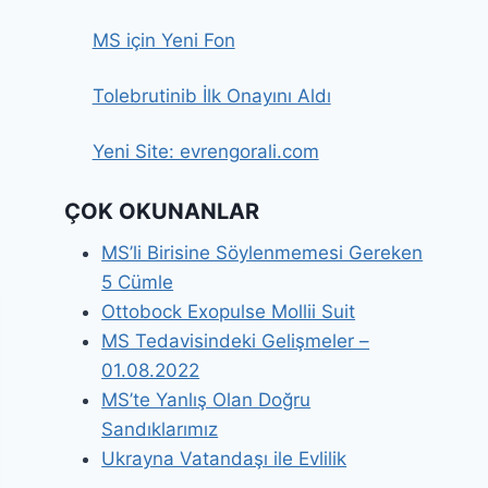
MS için Yeni Fon
Tolebrutinib İlk Onayını Aldı
Yeni Site: evrengorali.com
ÇOK OKUNANLAR
MS’li Birisine Söylenmemesi Gereken
5 Cümle
Ottobock Exopulse Mollii Suit
MS Tedavisindeki Gelişmeler –
01.08.2022
MS’te Yanlış Olan Doğru
Sandıklarımız
Ukrayna Vatandaşı ile Evlilik