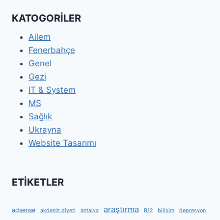
KATOGORİLER
Ailem
Fenerbahçe
Genel
Gezi
IT & System
MS
Sağlık
Ukrayna
Website Tasarımı
ETİKETLER
araştırma
adsense
akdeniz diyeti
antalya
B12
bilişim
depresyon