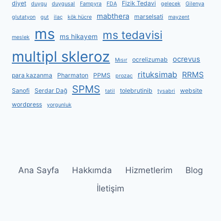
diyet
Fizik Tedavi
duygu
duygusal
Fampyra
FDA
gelecek
Gilenya
mabthera
marselsati
glutatyon
gut
ilaç
kök hücre
mayzent
ms
ms tedavisi
ms hikayem
meslek
multipl skleroz
ocrevus
ocrelizumab
Mısır
rituksimab
RRMS
para kazanma
Pharmaton
PPMS
prozac
SPMS
Sanofi
Serdar Dağ
tolebrutinib
website
tatil
tysabri
wordpress
yorgunluk
Ana Sayfa
Hakkımda
Hizmetlerim
Blog
İletişim