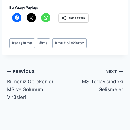
Bu Yazıyı Paylaş:
Daha fazla
Post
#
araştırma
#
ms
#
multipl skleroz
Tags:
Yazı
PREVIOUS
NEXT
Bilmeniz Gerekenler:
MS Tedavisindeki
gezinmesi
MS ve Solunum
Gelişmeler
Virüsleri