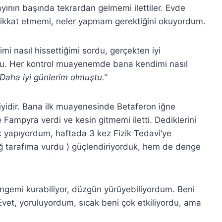
ayının başında tekrardan gelmemi ilettiler. Evde
 dikkat etmemi, neler yapmam gerektiğini okuyordum.
i nasıl hissettiğimi sordu, gerçekten iyi
tu. Her kontrol muayenemde bana kendimi nasıl
“Daha iyi günlerim olmuştu.”
 iyidir. Bana ilk muayenesinde Betaferon iğne
Fampyra verdi ve kesin gitmemi iletti. Dediklerini
ak yapıyordum, haftada 3 kez Fizik Tedavi’ye
 tarafıma vurdu ) güçlendiriyorduk, hem de denge
ngemi kurabiliyor, düzgün yürüyebiliyordum. Beni
Evet, yoruluyordum, sıcak beni çok etkiliyordu, ama