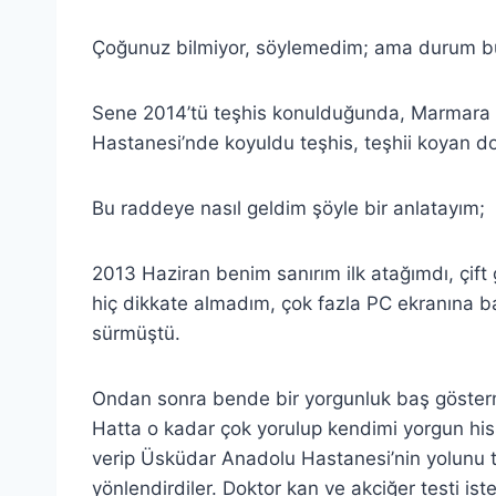
Çoğunuz bilmiyor, söylemedim; ama durum bu
Sene 2014’tü teşhis konulduğunda, Marmara Ü
Hastanesi’nde koyuldu teşhis, teşhii koyan do
Bu raddeye nasıl geldim şöyle bir anlatayım;
2013 Haziran benim sanırım ilk atağımdı, çif
hiç dikkate almadım, çok fazla PC ekranına b
sürmüştü.
Ondan sonra bende bir yorgunluk baş göster
Hatta o kadar çok yorulup kendimi yorgun hi
verip Üsküdar Anadolu Hastanesi’nin yolunu tut
yönlendirdiler. Doktor kan ve akciğer testi is