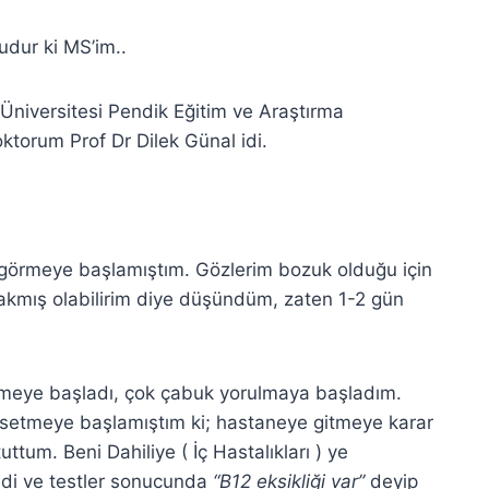
dur ki MS’im..
niversitesi Pendik Eğitim ve Araştırma
ktorum Prof Dr Dilek Günal idi.
t görmeye başlamıştım. Gözlerim bozuk olduğu için
akmış olabilirim diye düşündüm, zaten 1-2 gün
meye başladı, çok çabuk yorulmaya başladım.
ssetmeye başlamıştım ki; hastaneye gitmeye karar
tum. Beni Dahiliye ( İç Hastalıkları ) ye
tedi ve testler sonucunda
“B12 eksikliği var”
deyip