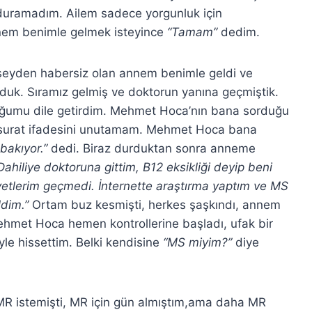
uramadım. Ailem sadece yorgunluk için
nnem benimle gelmek isteyince
“Tamam”
dedim.
şeyden habersiz olan annem benimle geldi ve
rduk. Sıramız gelmiş ve doktorun yanına geçmiştik.
duğumu dile getirdim. Mehmet Hoca’nın bana sorduğu
 surat ifadesini unutamam. Mehmet Hoca bana
bakıyor.”
dedi. Biraz durduktan sonra anneme
iliye doktoruna gittim, B12 eksikliği deyip beni
ayetlerim geçmedi. İnternette araştırma yaptım ve MS
ldim.”
Ortam buz kesmişti, herkes şaşkındı, annem
ehmet Hoca hemen kontrollerine başladı, ufak bir
yle hissettim. Belki kendisine
“MS miyim?”
diye
MR istemişti, MR için gün almıştım,ama daha MR