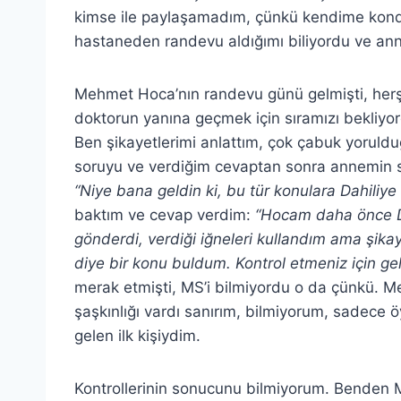
kimse ile paylaşamadım, çünkü kendime kond
hastaneden randevu aldığımı biliyordu ve a
Mehmet Hoca’nın randevu günü gelmişti, her
doktorun yanına geçmek için sıramızı bekliyo
Ben şikayetlerimi anlattım, çok çabuk yorul
soruyu ve verdiğim cevaptan sonra annemin
“Niye bana geldin ki, bu tür konulara Dahiliye 
baktım ve cevap verdim:
“Hocam daha önce Dah
gönderdi, verdiği iğneleri kullandım ama şik
diye bir konu buldum. Kontrol etmeniz için ge
merak etmişti, MS’i bilmiyordu o da çünkü. M
şaşkınlığı vardı sanırım, bilmiyorum, sadece ö
gelen ilk kişiydim.
Kontrollerinin sonucunu bilmiyorum. Benden 