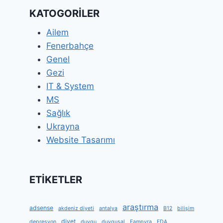
KATOGORİLER
Ailem
Fenerbahçe
Genel
Gezi
IT & System
MS
Sağlık
Ukrayna
Website Tasarımı
ETİKETLER
araştırma
adsense
akdeniz diyeti
antalya
B12
bilişim
diyet
depresyon
duygu
duygusal
Fampyra
FDA