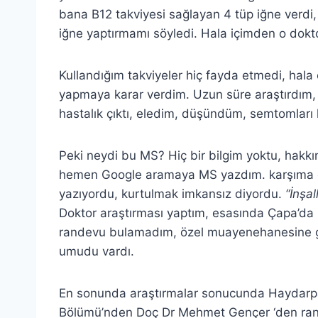
bana B12 takviyesi sağlayan 4 tüp iğne verdi,
iğne yaptırmamı söyledi. Hala içimden o dokt
Kullandığım takviyeler hiç fayda etmedi, hala
yapmaya karar verdim. Uzun süre araştırdım,
hastalık çıktı, eledim, düşündüm, semtomları 
Peki neydi bu MS? Hiç bir bilgim yoktu, hakk
hemen Google aramaya MS yazdım. karşıma çı
yazıyordu, kurtulmak imkansız diyordu.
“İnşal
Doktor araştırması yaptım, esasında Çapa’da 
randevu bulamadım, özel muayenehanesine 
umudu vardı.
En sonunda araştırmalar sonucunda Haydarpa
Bölümü’nden Doç Dr Mehmet Gençer ‘den ran