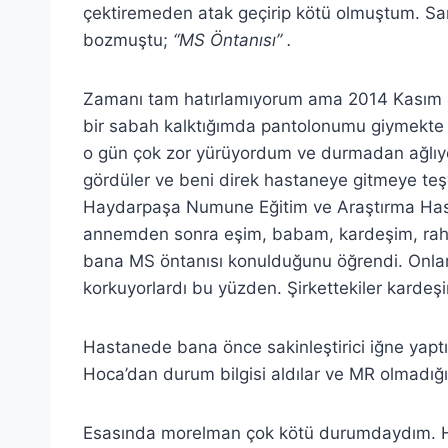
çektiremeden atak geçirip kötü olmuştum. San
bozmuştu;
“MS Öntanısı” .
Zamanı tam hatırlamıyorum ama 2014 Kasım a
bir sabah kalktığımda pantolonumu giymekte z
o gün çok zor yürüyordum ve durmadan ağlıy
gördüler ve beni direk hastaneye gitmeye teşvik 
Haydarpaşa Numune Eğitim ve Araştırma Hastan
annemden sonra eşim, babam, kardeşim, r
bana MS öntanısı konulduğunu öğrendi. Onları
korkuyorlardı bu yüzden. Şirkettekiler karde
Hastanede bana önce sakinleştirici iğne yaptı
Hoca’dan durum bilgisi aldılar ve MR olmadığ
Esasında morelman çok kötü durumdaydım. H