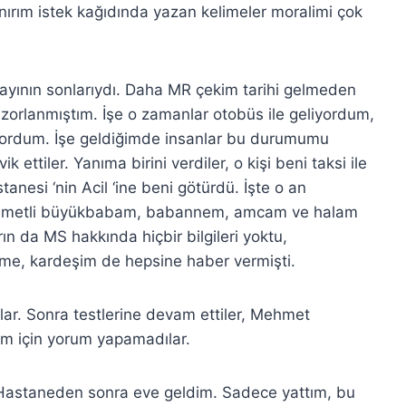
ırım istek kağıdında yazan kelimeler moralimi çok
yının sonlarıydı. Daha MR çekim tarihi gelmeden
orlanmıştım. İşe o zamanlar otobüs ile geliyordum,
ordum. İşe geldiğimde insanlar bu durumumu
ettiler. Yanıma birini verdiler, o kişi beni taksi ile
esi ‘nin Acil ‘ine beni götürdü. İşte o an
ahmetli büyükbabam, babannem, amcam ve halam
n da MS hakkında hiçbir bilgileri yoktu,
şime, kardeşim de hepsine haber vermişti.
lar. Sonra testlerine devam ettiler, Mehmet
ım için yorum yapamadılar.
astaneden sonra eve geldim. Sadece yattım, bu