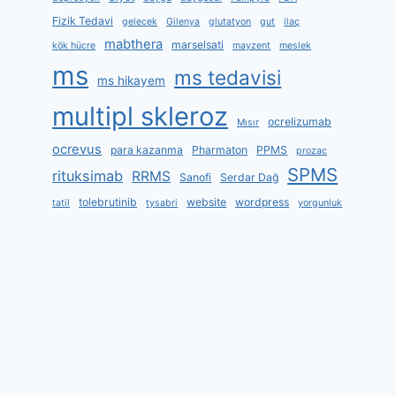
Fizik Tedavi
gelecek
Gilenya
glutatyon
gut
ilaç
mabthera
marselsati
kök hücre
mayzent
meslek
ms
ms tedavisi
ms hikayem
multipl skleroz
ocrelizumab
Mısır
ocrevus
para kazanma
Pharmaton
PPMS
prozac
SPMS
rituksimab
RRMS
Sanofi
Serdar Dağ
tolebrutinib
website
wordpress
tatil
tysabri
yorgunluk