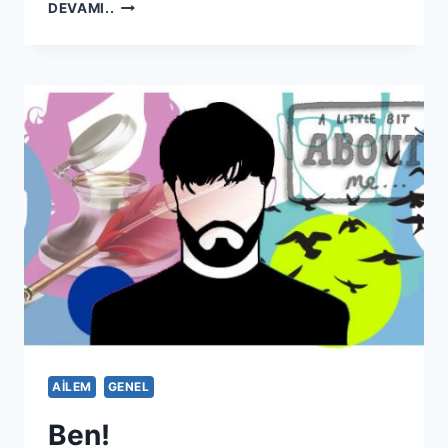
BIR
DEVAMI..
SPMS
HIKAYESI
AILEM
GENEL
Ben!