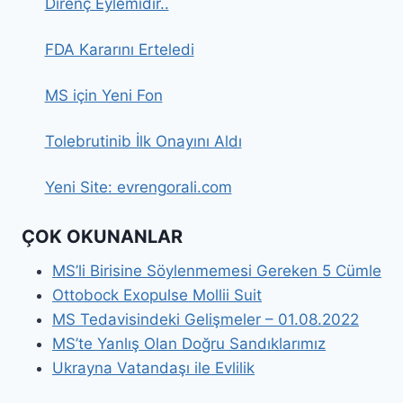
Direnç Eylemidir..
FDA Kararını Erteledi
MS için Yeni Fon
Tolebrutinib İlk Onayını Aldı
Yeni Site: evrengorali.com
ÇOK OKUNANLAR
MS’li Birisine Söylenmemesi Gereken 5 Cümle
Ottobock Exopulse Mollii Suit
MS Tedavisindeki Gelişmeler – 01.08.2022
MS’te Yanlış Olan Doğru Sandıklarımız
Ukrayna Vatandaşı ile Evlilik