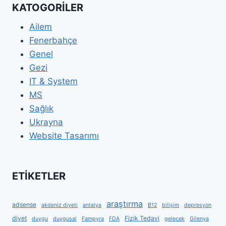
KATOGORİLER
Ailem
Fenerbahçe
Genel
Gezi
IT & System
MS
Sağlık
Ukrayna
Website Tasarımı
ETİKETLER
araştırma
adsense
akdeniz diyeti
antalya
B12
bilişim
depresyon
diyet
Fizik Tedavi
duygu
duygusal
Fampyra
FDA
gelecek
Gilenya