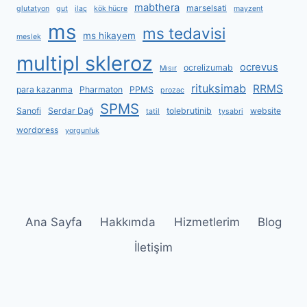
mabthera
marselsati
glutatyon
gut
ilaç
kök hücre
mayzent
ms
ms tedavisi
ms hikayem
meslek
multipl skleroz
ocrevus
ocrelizumab
Mısır
rituksimab
RRMS
para kazanma
Pharmaton
PPMS
prozac
SPMS
Sanofi
Serdar Dağ
tolebrutinib
website
tatil
tysabri
wordpress
yorgunluk
Ana Sayfa
Hakkımda
Hizmetlerim
Blog
İletişim