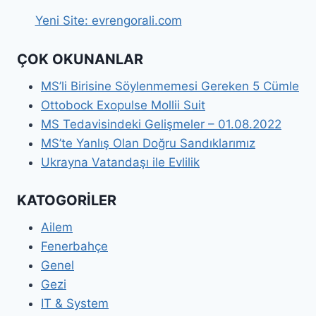
Yeni Site: evrengorali.com
ÇOK OKUNANLAR
MS’li Birisine Söylenmemesi Gereken 5 Cümle
Ottobock Exopulse Mollii Suit
MS Tedavisindeki Gelişmeler – 01.08.2022
MS’te Yanlış Olan Doğru Sandıklarımız
Ukrayna Vatandaşı ile Evlilik
KATOGORİLER
Ailem
Fenerbahçe
Genel
Gezi
IT & System