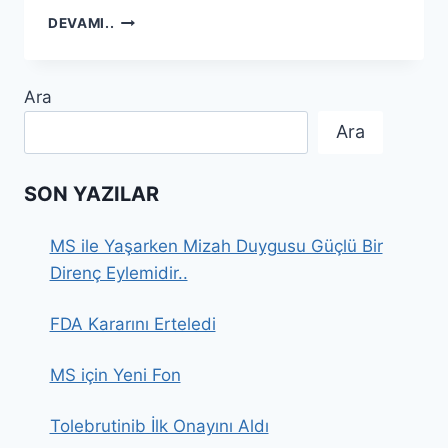
UNUTKANLIK,
DEVAMI..
ZEKI
OLDUĞUNUZUN
BELIRTISI
Ara
Ara
SON YAZILAR
MS ile Yaşarken Mizah Duygusu Güçlü Bir
Direnç Eylemidir..
FDA Kararını Erteledi
MS için Yeni Fon
Tolebrutinib İlk Onayını Aldı