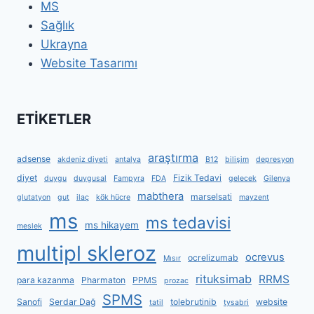
MS
Sağlık
Ukrayna
Website Tasarımı
ETİKETLER
araştırma
adsense
akdeniz diyeti
antalya
B12
bilişim
depresyon
diyet
Fizik Tedavi
duygu
duygusal
Fampyra
FDA
gelecek
Gilenya
mabthera
marselsati
glutatyon
gut
ilaç
kök hücre
mayzent
ms
ms tedavisi
ms hikayem
meslek
multipl skleroz
ocrevus
ocrelizumab
Mısır
rituksimab
RRMS
para kazanma
Pharmaton
PPMS
prozac
SPMS
Sanofi
Serdar Dağ
tolebrutinib
website
tatil
tysabri