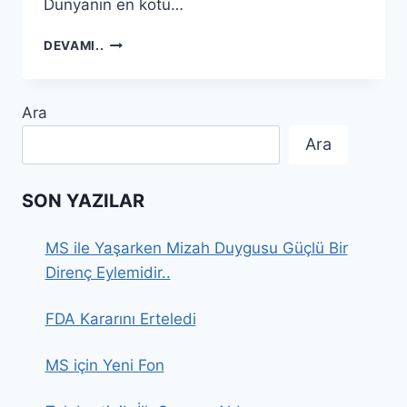
Dünyanın en kötü…
12
DEVAMI..
SENE
SONRAKI
İLK
Ara
KADIKÖY
Ara
SON YAZILAR
MS ile Yaşarken Mizah Duygusu Güçlü Bir
Direnç Eylemidir..
FDA Kararını Erteledi
MS için Yeni Fon