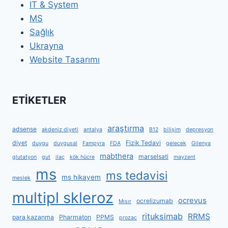
IT & System
MS
Sağlık
Ukrayna
Website Tasarımı
ETİKETLER
araştırma
adsense
akdeniz diyeti
antalya
B12
bilişim
depresyon
diyet
Fizik Tedavi
duygu
duygusal
Fampyra
FDA
gelecek
Gilenya
mabthera
marselsati
glutatyon
gut
ilaç
kök hücre
mayzent
ms
ms tedavisi
ms hikayem
meslek
multipl skleroz
ocrevus
ocrelizumab
Mısır
rituksimab
RRMS
para kazanma
Pharmaton
PPMS
prozac