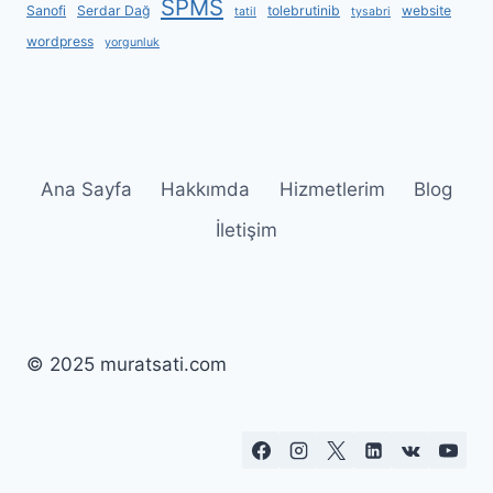
SPMS
Sanofi
Serdar Dağ
tolebrutinib
website
tatil
tysabri
wordpress
yorgunluk
Ana Sayfa
Hakkımda
Hizmetlerim
Blog
İletişim
© 2025 muratsati.com