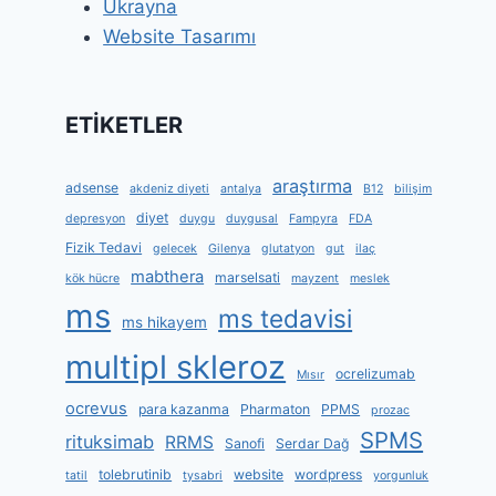
Ukrayna
Website Tasarımı
ETİKETLER
araştırma
adsense
akdeniz diyeti
antalya
B12
bilişim
diyet
depresyon
duygu
duygusal
Fampyra
FDA
Fizik Tedavi
gelecek
Gilenya
glutatyon
gut
ilaç
mabthera
marselsati
kök hücre
mayzent
meslek
ms
ms tedavisi
ms hikayem
multipl skleroz
ocrelizumab
Mısır
ocrevus
para kazanma
Pharmaton
PPMS
prozac
SPMS
rituksimab
RRMS
Sanofi
Serdar Dağ
tolebrutinib
website
wordpress
tatil
tysabri
yorgunluk