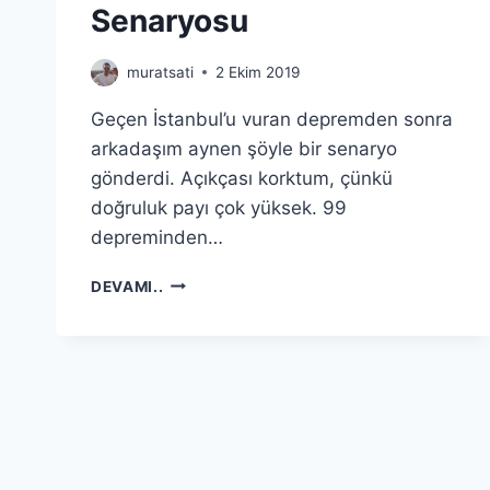
Senaryosu
muratsati
2 Ekim 2019
Geçen İstanbul’u vuran depremden sonra
arkadaşım aynen şöyle bir senaryo
gönderdi. Açıkçası korktum, çünkü
doğruluk payı çok yüksek. 99
depreminden…
İSTANBUL’DA
DEVAMI..
7
ÜZERI
DEPREMDE
GERÇEKLEŞMESI
MUHTEMEL
BIR
FELAKET
SENARYOSU