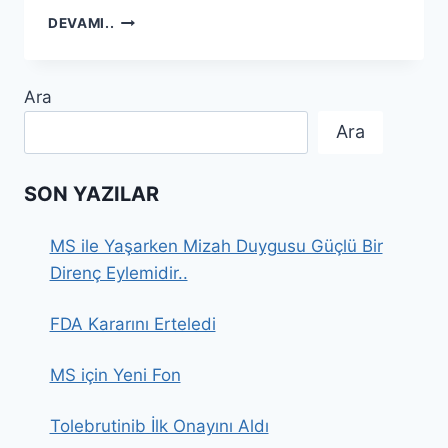
MS
DEVAMI..
VE
OCREVUS
(
Ara
OCRELIZUMAB)
TEDAVISI
Ara
–
1
SON YAZILAR
MS ile Yaşarken Mizah Duygusu Güçlü Bir
Direnç Eylemidir..
FDA Kararını Erteledi
MS için Yeni Fon
Tolebrutinib İlk Onayını Aldı