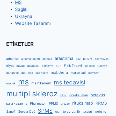
MS
Sağlık
Ukrayna
Website Tasarımı
ETİKETLER
araştırma
adsense
akdeniz diyeti
antalya
B12
bilişim
depresyon
diyet
Fizik Tedavi
duygu
duygusal
Fampyra
FDA
gelecek
Gilenya
mabthera
marselsati
glutatyon
gut
ilaç
kök hücre
mayzent
ms
ms tedavisi
ms hikayem
meslek
multipl skleroz
ocrevus
ocrelizumab
Mısır
rituksimab
RRMS
para kazanma
Pharmaton
PPMS
prozac
SPMS
Sanofi
Serdar Dağ
tolebrutinib
website
tatil
tysabri