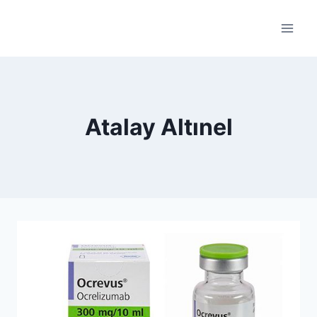
Skip
to
content
Atalay Altınel