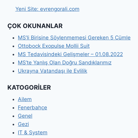
Yeni Site: evrengorali.com
ÇOK OKUNANLAR
MS’li Birisine Söylenmemesi Gereken 5 Cümle
Ottobock Exopulse Mollii Suit
MS Tedavisindeki Gelişmeler – 01.08.2022
MS’te Yanlış Olan Doğru Sandıklarımız
Ukrayna Vatandaşı ile Evlilik
KATOGORİLER
Ailem
Fenerbahçe
Genel
Gezi
IT & System